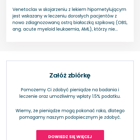
Venetoclax w skojarzeniu z lekiem hipometylującym
jest wskazany w leczeniu dorosłych pacjentów z
nowo zdiagnozowaną ostrą białaczką szpikową (OBS,
ang. acute myeloid leukaemia, AML), którzy nie
kwalifikują się do intensywnej chemioterapii.
Załóż zbiórkę
Pomożemy Ci zdobyć pieniądze na badania i
leczenie oraz umożliwimy wpłaty 1.5% podatku.
Wiemy, że pieniądze mogą pokonać raka, dlatego
pomagamy naszym podopiecznym je zdobyć.
DOWIEDZ SIĘ WIĘCEJ