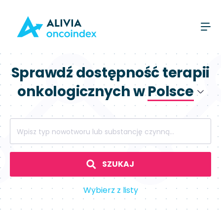
Sprawdź dostępność terapii
onkologicznych w
Polsce
Polsce
Wpisz typ nowotworu lub substancję czynną...
Hiszpanii
SZUKAJ
Wybierz z listy