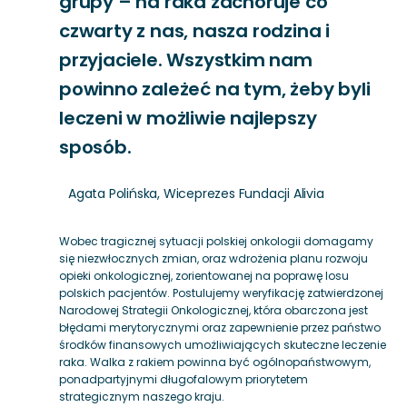
grupy – na raka zachoruje co
czwarty z nas, nasza rodzina i
przyjaciele. Wszystkim nam
powinno zależeć na tym, żeby byli
leczeni w możliwie najlepszy
sposób.
Agata Polińska, Wiceprezes Fundacji Alivia
Wobec tragicznej sytuacji polskiej onkologii domagamy
się niezwłocznych zmian, oraz wdrożenia planu rozwoju
opieki onkologicznej, zorientowanej na poprawę losu
polskich pacjentów. Postulujemy weryfikację zatwierdzonej
Narodowej Strategii Onkologicznej, która obarczona jest
błędami merytorycznymi oraz zapewnienie przez państwo
środków finansowych umożliwiających skuteczne leczenie
raka. Walka z rakiem powinna być ogólnopaństwowym,
ponadpartyjnymi długofalowym priorytetem
strategicznym naszego kraju.