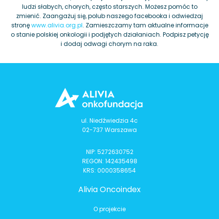
ludzi słabych, chorych, często starszych. Możesz pomóc to
zmienić. Zaangażuj się, polub naszego facebooka i odwiedzaj
stronę
www.alivia.org.pl
. Zamieszczamy tam aktualne informacje
o stanie polskiej onkologii i podjętych działaniach. Podpisz petycję
i dodaj odwagi chorym na raka.
ul. Niedźwiedzia 4c
02-737 Warszawa
NIP: 5272630752
REGON: 142435498
KRS: 0000358654
Alivia Oncoindex
O projekcie