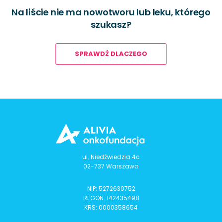
Na liście nie ma nowotworu lub leku, którego
szukasz?
SPRAWDŹ DLACZEGO
ul. Niedźwiedzia 4c
02-737 Warszawa
NIP: 5272630752
REGON: 142435498
KRS: 0000358654