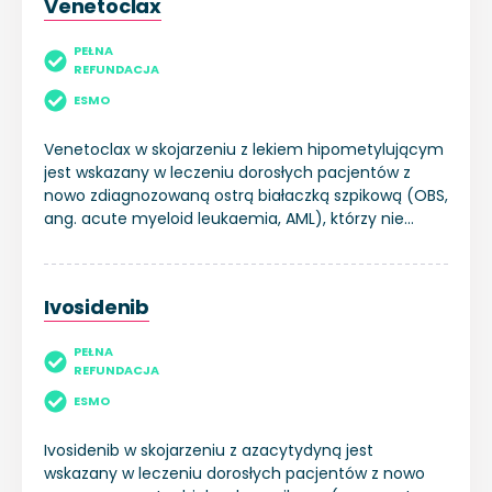
Venetoclax
PEŁNA
REFUNDACJA
ESMO
Venetoclax w skojarzeniu z lekiem hipometylującym
jest wskazany w leczeniu dorosłych pacjentów z
nowo zdiagnozowaną ostrą białaczką szpikową (OBS,
ang. acute myeloid leukaemia, AML), którzy nie
kwalifikują się do intensywnej chemioterapii.
Ivosidenib
PEŁNA
REFUNDACJA
ESMO
Ivosidenib w skojarzeniu z azacytydyną jest
wskazany w leczeniu dorosłych pacjentów z nowo