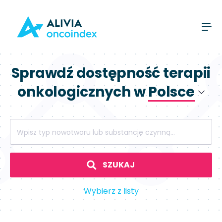
Sprawdź dostępność terapii
onkologicznych w
Polsce
Polsce
Wpisz typ nowotworu lub substancję czynną...
Hiszpanii
SZUKAJ
Wybierz z listy