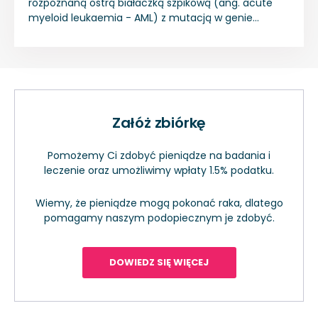
rozpoznaną ostrą białaczką szpikową (ang. acute
myeloid leukaemia - AML) z mutacją w genie
kodującym dehydrogenazę izocytrynianu 1 (IDH1)
R132, którzy nie są zakwalifikowani, aby otrzymać
standardową chemoterapię indukcyjną.
Załóż zbiórkę
Pomożemy Ci zdobyć pieniądze na badania i
leczenie oraz umożliwimy wpłaty 1.5% podatku.
Wiemy, że pieniądze mogą pokonać raka, dlatego
pomagamy naszym podopiecznym je zdobyć.
DOWIEDZ SIĘ WIĘCEJ