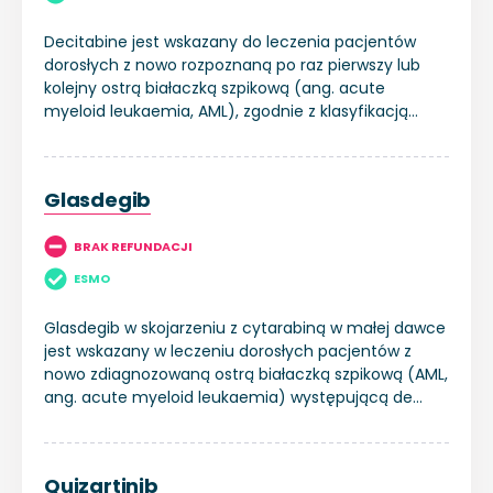
Decitabine jest wskazany do leczenia pacjentów
dorosłych z nowo rozpoznaną po raz pierwszy lub
kolejny ostrą białaczką szpikową (ang. acute
myeloid leukaemia, AML), zgodnie z klasyfikacją
Światowej Organizacji Zdrowia (WHO), którzy nie
kwalifikują się do standardowej indukcji
chemioterapii.
Glasdegib
BRAK REFUNDACJI
ESMO
Glasdegib w skojarzeniu z cytarabiną w małej dawce
jest wskazany w leczeniu dorosłych pacjentów z
nowo zdiagnozowaną ostrą białaczką szpikową (AML,
ang. acute myeloid leukaemia) występującą de
novo lub wtórną, których nie można poddać
standardowej chemioterapii indukującej.
Quizartinib