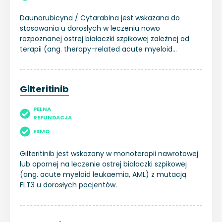
Daunorubicyna / Cytarabina jest wskazana do
stosowania u dorosłych w leczeniu nowo
rozpoznanej ostrej białaczki szpikowej zależnej od
terapii (ang. therapy-related acute myeloid
leukaemia, t-AML) lub ostrej białaczki szpikowej z
cechami zależnymi od mielodysplazji (ang. acute
myeloid leukaemia with myelodysplasia-related
Gilteritinib
changes, AML-MRC).
PEŁNA
REFUNDACJA
ESMO
Gilteritinib jest wskazany w monoterapii nawrotowej
lub opornej na leczenie ostrej białaczki szpikowej
(ang. acute myeloid leukaemia, AML) z mutacją
FLT3 u dorosłych pacjentów.