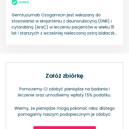
ESMO
Gemtuzumab Ozogamicin jest wskazany do
stosowania w skojarzeniu z daunorubicyną (DNR) i
cytarabiną (AraC) w leczeniu pacjentów w wieku 15
lat i starszych z wcześniej nieleczoną ostrą białaczką
szpikową z ekspresją antygenu CD-33 (AML, ang.
acute myeloid leukaemia) de novo, z wyjątkiem
ostrej białaczki promielocytowej (APL, ang. acute
promyelocytic leukaemia).
Załóż zbiórkę
Pomożemy Ci zdobyć pieniądze na badania i
leczenie oraz umożliwimy wpłaty 1.5% podatku.
Wiemy, że pieniądze mogą pokonać raka, dlatego
pomagamy naszym podopiecznym je zdobyć.