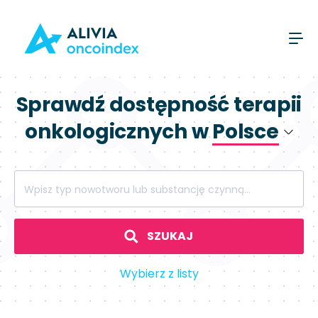
Sprawdź dostępność terapii
onkologicznych w
Polsce
Polsce
Wpisz typ nowotworu lub substancję czynną...
Hiszpanii
SZUKAJ
Wybierz z listy