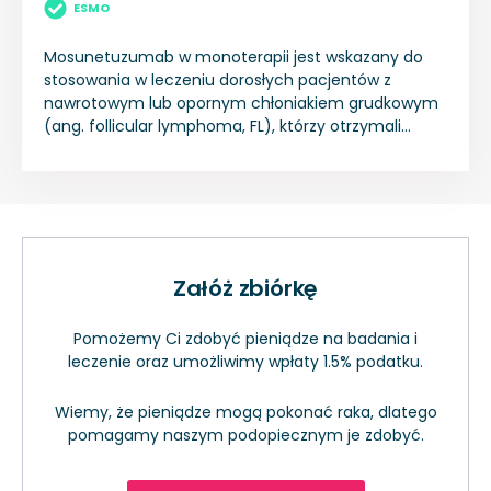
ESMO
Mosunetuzumab w monoterapii jest wskazany do
stosowania w leczeniu dorosłych pacjentów z
nawrotowym lub opornym chłoniakiem grudkowym
(ang. follicular lymphoma, FL), którzy otrzymali
wcześniej co najmniej dwie terapie układowe.
Załóż zbiórkę
Pomożemy Ci zdobyć pieniądze na badania i
leczenie oraz umożliwimy wpłaty 1.5% podatku.
Wiemy, że pieniądze mogą pokonać raka, dlatego
pomagamy naszym podopiecznym je zdobyć.