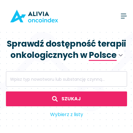
Sprawdź dostępność terapii
onkologicznych w
Polsce
Polsce
Wpisz typ nowotworu lub substancję czynną...
Hiszpanii
SZUKAJ
Wybierz z listy