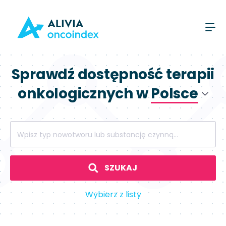
Sprawdź dostępność terapii
onkologicznych w
Polsce
Polsce
Wpisz typ nowotworu lub substancję czynną...
Hiszpanii
SZUKAJ
Wybierz z listy