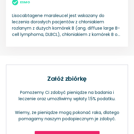
ESMO
Lisocabtagene maraleucel jest wskazany do
leczenia dorosłych pacjentów z chłoniakiem
rozlanym z dużych komórek B (ang. diffuse large B-
cell lymphoma, DLBCL), chłoniakiem z komórek B o
wysokim stopniu złośliwości (ang. high grade B-cell
lymphoma, HGBCL), pierwotnym chłoniakiem
śródpiersia z dużych komórek B (ang. primary
mediastinal B-cell lymphoma, PMBCL) oraz
chłoniakiem grudkowym stopnia 3B (ang. follicular
lymphoma grade 3B, FL3B), u których nastąpił
Załóż zbiórkę
nawrót w ciągu 12 miesięcy od zakończenia
immunochemioterapii pierwszego rzutu lub którzy
są oporni na leczenie. Lisocabtagene maraleucel
Pomożemy Ci zdobyć pieniądze na badania i
jest wskazany do leczenia dorosłych pacjentów z
leczenie oraz umożliwimy wpłaty 1.5% podatku.
nawrotowym lub opornym na leczenie DLBCL, PMBCL
i FL3B, u których zastosowano dwie lub więcej linii
Wiemy, że pieniądze mogą pokonać raka, dlatego
leczenia systemowego.
pomagamy naszym podopiecznym je zdobyć.