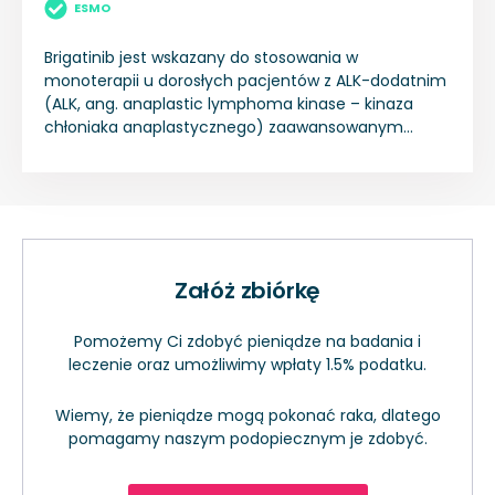
ESMO
Brigatinib jest wskazany do stosowania w
monoterapii u dorosłych pacjentów z ALK-dodatnim
(ALK, ang. anaplastic lymphoma kinase – kinaza
chłoniaka anaplastycznego) zaawansowanym
niedrobnokomórkowym rakiem płuca (NDRP),
nieleczonych wcześniej inhibitorem ALK. Brigatinib
jest wskazany do stosowania w monoterapii u
dorosłych pacjentów z ALK-dodatnim
zaawansowanym NDRP, leczonych wcześniej
kryzotynibem.
Załóż zbiórkę
Pomożemy Ci zdobyć pieniądze na badania i
leczenie oraz umożliwimy wpłaty 1.5% podatku.
Wiemy, że pieniądze mogą pokonać raka, dlatego
pomagamy naszym podopiecznym je zdobyć.