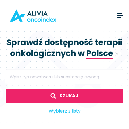
Sprawdź dostępność terapii
onkologicznych w
Polsce
Polsce
Wpisz typ nowotworu lub substancję czynną...
Hiszpanii
SZUKAJ
Wybierz z listy