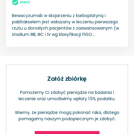
ESMO
Bewacyzumab w skojarzeniu z karboplatyną i
paklitakselem jest wskazany w leczeniu pierwszego
rzutu u dorosłych pacjentów z zaawansowanym (w
stadium IIIB, IIIC i IV wg klasyfikacji FIGO
Międzynarodowa Federacja Ginekologii i
Położnictwa) rakiem jajnika, rakiem jajowodu i
pierwotnym rakiem otrzewnej. Bewacyzumab w
skojarzeniu z karboplatyną i gemcytabiną lub w
skojarzeniu z karboplatyną i paklitakselem jest
wskazany w leczeniu dorosłych pacjentów z
Załóż zbiórkę
pierwszym nawrotem wrażliwego na związki platyny
raka jajnika, raka jajowodu lub pierwotnego raka
otrzewnej, u których nie stosowano wcześniej
Pomożemy Ci zdobyć pieniądze na badania i
bewacyzumabu ani innych inhibitorów VEGF lub
leczenie oraz umożliwimy wpłaty 1.5% podatku.
leków działających na receptor dla VEGF.
Bewacyzumab w skojarzeniu z paklitakselem,
Wiemy, że pieniądze mogą pokonać raka, dlatego
topotekanem lub pegylowaną liposomalną
pomagamy naszym podopiecznym je zdobyć.
doksorubicyną jest wskazany w leczeniu dorosłych
pacjentów z nawrotem opornego na związki platyny