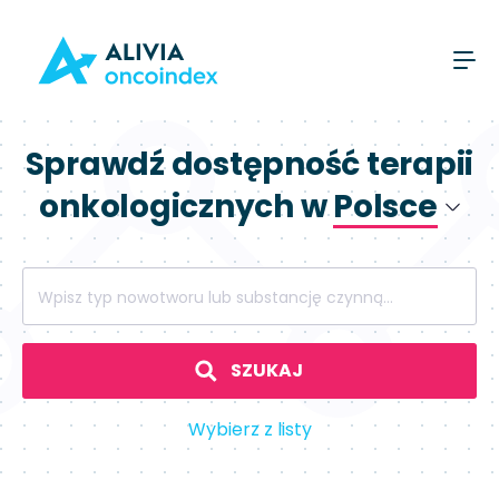
Sprawdź dostępność terapii
onkologicznych w
Polsce
Polsce
Wpisz typ nowotworu lub substancję czynną...
Hiszpanii
SZUKAJ
Wybierz z listy