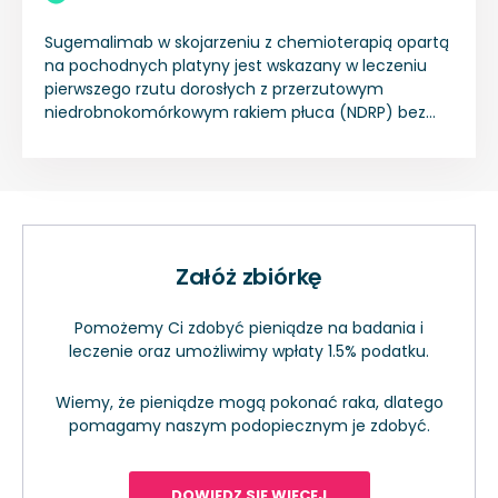
Sugemalimab w skojarzeniu z chemioterapią opartą
na pochodnych platyny jest wskazany w leczeniu
pierwszego rzutu dorosłych z przerzutowym
niedrobnokomórkowym rakiem płuca (NDRP) bez
mutacji aktywującej EGFR lub aberracji
genomowych ALK, ROS1 lub RET.
Załóż zbiórkę
Pomożemy Ci zdobyć pieniądze na badania i
leczenie oraz umożliwimy wpłaty 1.5% podatku.
Wiemy, że pieniądze mogą pokonać raka, dlatego
pomagamy naszym podopiecznym je zdobyć.
DOWIEDZ SIĘ WIĘCEJ