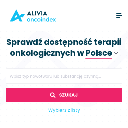
Sprawdź dostępność terapii
onkologicznych w
Polsce
Polsce
Wpisz typ nowotworu lub substancję czynną...
Hiszpanii
SZUKAJ
Wybierz z listy