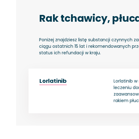
Rak tchawicy, płuca
Poniżej znajdziesz listę substancji czynnych
ciągu ostatnich 15 lat i rekomendowanych prz
status ich refundacji w kraju.
Lorlatinib
Lorlatinib 
leczeniu do
zaawansow
rakiem płu
rearanżacji
anaplastycz
lymphoma k
inhibitorem 
jest wskaza