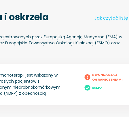
 i oskrzela
Jak czytać listę
 zarejestrowanych przez Europejską Agencję Medyczną (EMA) w
ez Europejskie Towarzystwo Onkologii Klinicznej (ESMO) oraz
w monoterapii jest wskazany w
REFUNDACJA Z
OGRANICZENIAMI
rosłych pacjentów z
anym niedrobnokomórkowym
ESMO
ca (NDRP) z obecnością
 genu kinazy chłoniaka
nego (ALK, ang. anaplastic
inase), wcześniej nieleczonych
ALK. Lorlatinib w monoterapii
ny w leczeniu dorosłych