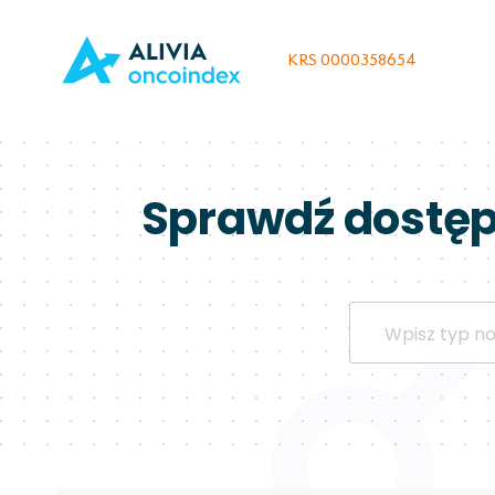
KRS 0000358654
Sprawdź dostęp
Wpisz
typ
nowotworu
lub
substancję
czynną...