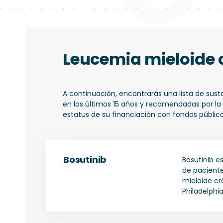
neoplasia,
medicamento
o
sustancia
activa...
Leucemia mieloide 
A continuación, encontrarás una lista de sus
en los últimos 15 años y recomendadas por l
estatus de su financiación con fondos público
Bosutinib
Bosutinib e
de paciente
mieloide c
Philadelphi
crónica (FC
Ph+ en FC, 
blástica (F