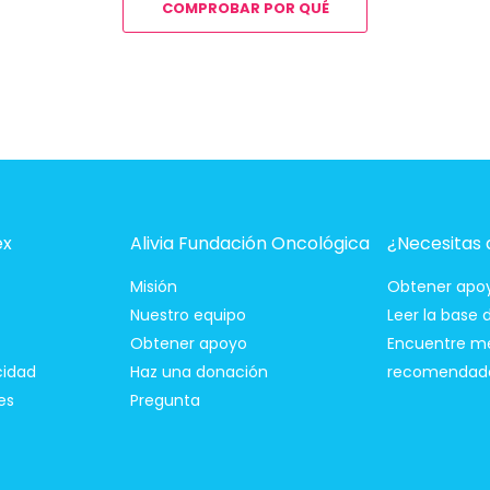
COMPROBAR POR QUÉ
ex
Alivia Fundación Oncológica
¿Necesitas
Misión
Obtener apo
Nuestro equipo
Leer la base
Obtener apoyo
Encuentre m
cidad
Haz una donación
recomendad
es
Pregunta