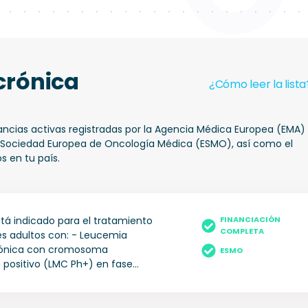
crónica
¿Cómo leer la lista
tancias activas registradas por la Agencia Médica Europea (EMA)
a Sociedad Europea de Oncología Médica (ESMO), así como el
s en tu país.
stá indicado para el tratamiento
FINANCIACIÓN
COMPLETA
s adultos con: - Leucemia
rónica con cromosoma
ESMO
a positivo (LMC Ph+) en fase
) recién diagnosticada, - LMC
fase acelerada (FA) o fase
B) tratados previamente con