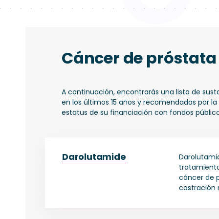
neoplasia,
medicamento
o
sustancia
activa...
Cáncer de próstata
A continuación, encontrarás una lista de sus
en los últimos 15 años y recomendadas por l
estatus de su financiación con fondos público
Darolutamide
Darolutamid
tratamient
cáncer de p
castración
alto riesgo
enfermedad
próstata h