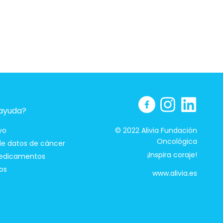
 ayuda?
yo
© 2022 Alivia Fundación
Oncológica
 de datos de cáncer
¡Inspira coraje!
edicamentos
os
www.alivia.es