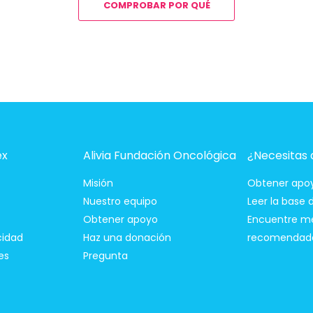
COMPROBAR POR QUÉ
ex
Alivia Fundación Oncológica
¿Necesitas
Misión
Obtener apo
Nuestro equipo
Leer la base
Obtener apoyo
Encuentre m
cidad
Haz una donación
recomendad
es
Pregunta