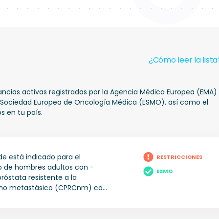
¿Cómo leer la lista
tancias activas registradas por la Agencia Médica Europea (EMA)
a Sociedad Europea de Oncología Médica (ESMO), así como el
s en tu país.
e está indicado para el
RESTRICCIONES
o de hombres adultos con -
ESMO
róstata resistente a la
 no metastásico (CPRCnm) con
 de desarrollar cáncer con
 metastásica. - cáncer de
ormonosensible metastásico